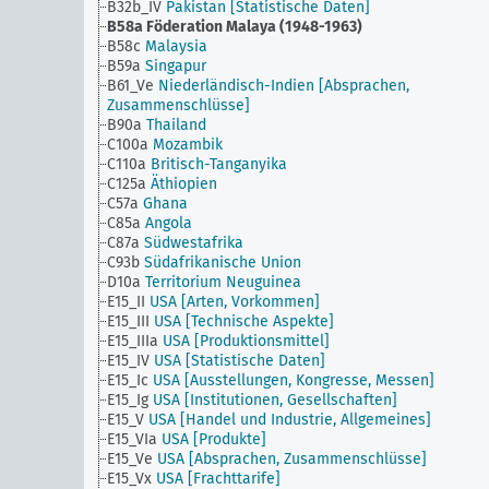
B32b_IV
Pakistan [Statistische Daten]
B58a
Föderation Malaya (1948-1963)
B58c
Malaysia
B59a
Singapur
B61_Ve
Niederländisch-Indien [Absprachen,
Zusammenschlüsse]
B90a
Thailand
C100a
Mozambik
C110a
Britisch-Tanganyika
C125a
Äthiopien
C57a
Ghana
C85a
Angola
C87a
Südwestafrika
C93b
Südafrikanische Union
D10a
Territorium Neuguinea
E15_II
USA [Arten, Vorkommen]
E15_III
USA [Technische Aspekte]
E15_IIIa
USA [Produktionsmittel]
E15_IV
USA [Statistische Daten]
E15_Ic
USA [Ausstellungen, Kongresse, Messen]
E15_Ig
USA [Institutionen, Gesellschaften]
E15_V
USA [Handel und Industrie, Allgemeines]
E15_VIa
USA [Produkte]
E15_Ve
USA [Absprachen, Zusammenschlüsse]
E15_Vx
USA [Frachttarife]