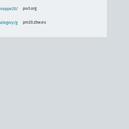
purl.org
semappe20/
pm20.zbw.eu
ategory/g