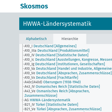
Skosmos
HWWA-Ländersystematik
Alphabetisch
Hierarchie
A10_I
Deutschland [Allgemeines]
A10_IIIa
Deutschland [Produktionsmittel]
A10_IV
Deutschland [Statistische Daten]
A10_Ic
Deutschland [Ausstellungen, Kongresse, Messen
A10_Ig
Deutschland [Institutionen, Gesellschaften]
A10_Va
Deutschland [Handel und Industrie, Allgemeine
A10_Ve
Deutschland [Absprachen, Zusammenschlüsse]
A10_Vx
Deutschland [Frachttarife]
A40c(A40d)
Oberungarn (1938-1940)
A43_IV
Osmanisches Reich [Statistische Daten]
A43_Ve
Osmanisches Reich [Absprachen,
Zusammenschlüsse]
AG
HWWA-Ländersystematik
B21_IV
Türkei [Statistische Daten]
B21_Ve
Türkei [Absprachen, Zusammenschlüsse]