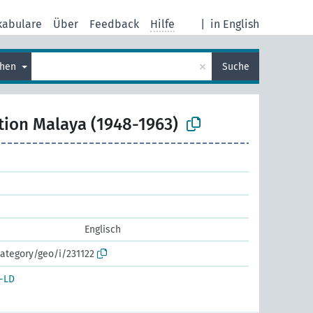
kabulare
Über
Feedback
Hilfe
|
in English
×
chen
Suche
tion Malaya (1948-1963)
Englisch
ategory/geo/i/231122
-LD