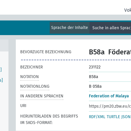
Vo
Sprache der Inhalte
Suche in allen Spra
B58a
Födera
BEVORZUGTE BEZEICHNUNG
BEZEICHNER
231122
]
NOTATION
B58a
s]
NOTATIONLONG
B 058a
IN ANDEREN SPRACHEN
Federation of Malaya
URI
https://pm20.zbw.eu/c
HERUNTERLADEN DES BEGRIFFS
RDF/XML
TURTLE
JSON
IM SKOS-FORMAT: