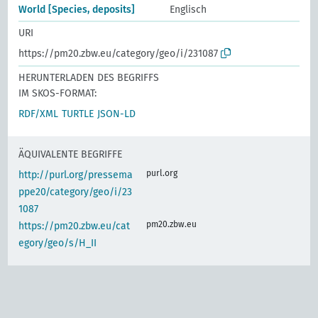
World [Species, deposits]
Englisch
URI
https://pm20.zbw.eu/category/geo/i/231087
HERUNTERLADEN DES BEGRIFFS
IM SKOS-FORMAT:
RDF/XML
TURTLE
JSON-LD
ÄQUIVALENTE BEGRIFFE
purl.org
http://purl.org/pressema
ppe20/category/geo/i/23
1087
pm20.zbw.eu
https://pm20.zbw.eu/cat
egory/geo/s/H_II