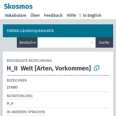
Skosmos
Vokabulare
Über
Feedback
Hilfe
|
in English
HWWA-Ländersystematik
×
Deutsch
Suche
BEVORZUGTE BEZEICHNUNG
H_II
Welt [Arten, Vorkommen]
BEZEICHNER
231087
NOTATIONLONG
H_II
IN ANDEREN SPRACHEN