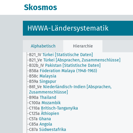
A10_Ic
Deutschland [Ausstellungen, Kongresse, Messen
Skosmos
A10_Ig
Deutschland [Institutionen, Gesellschaften]
A10_Va
Deutschland [Handel und Industrie, Allgemeine
A10_Ve
Deutschland [Absprachen, Zusammenschlüsse]
A10_Vx
Deutschland [Frachttarife]
HWWA-Ländersystematik
A40c(A40d)
Oberungarn (1938-1940)
A43_IV
Osmanisches Reich [Statistische Daten]
A43_Ve
Osmanisches Reich [Absprachen,
Zusammenschlüsse]
Alphabetisch
Hierarchie
AG
HWWA-Ländersystematik
B21_IV
Türkei [Statistische Daten]
B21_Ve
Türkei [Absprachen, Zusammenschlüsse]
B32b_IV
Pakistan [Statistische Daten]
B58a
Föderation Malaya (1948-1963)
B58c
Malaysia
B59a
Singapur
B61_Ve
Niederländisch-Indien [Absprachen,
Zusammenschlüsse]
B90a
Thailand
C100a
Mozambik
C110a
Britisch-Tanganyika
C125a
Äthiopien
C57a
Ghana
C85a
Angola
C87a
Südwestafrika