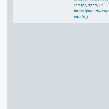
category/geo/i/23108
https://pm20.zbw.eu/c
eo/s/H_I