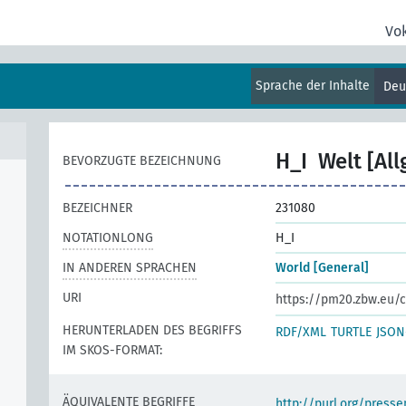
]
Vo
s]
Sprache der Inhalte
Deu
H_I
Welt [Al
BEVORZUGTE BEZEICHNUNG
BEZEICHNER
231080
NOTATIONLONG
H_I
IN ANDEREN SPRACHEN
World [General]
URI
https://pm20.zbw.eu/
HERUNTERLADEN DES BEGRIFFS
RDF/XML
TURTLE
JSON
IM SKOS-FORMAT:
ÄQUIVALENTE BEGRIFFE
http://purl.org/pres