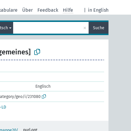
kabulare
Über
Feedback
Hilfe
|
in English
×
tsch
Suche
lgemeines]
Englisch
category/geo/i/231080
-LD
purl.org
semappe20/