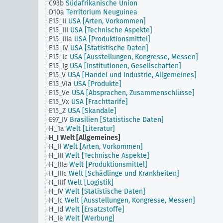
C93b
Südafrikanische Union
D10a
Territorium Neuguinea
E15_II
USA [Arten, Vorkommen]
E15_III
USA [Technische Aspekte]
E15_IIIa
USA [Produktionsmittel]
E15_IV
USA [Statistische Daten]
E15_Ic
USA [Ausstellungen, Kongresse, Messen]
E15_Ig
USA [Institutionen, Gesellschaften]
E15_V
USA [Handel und Industrie, Allgemeines]
E15_VIa
USA [Produkte]
E15_Ve
USA [Absprachen, Zusammenschlüsse]
E15_Vx
USA [Frachttarife]
E15_Z
USA [Skandale]
E97_IV
Brasilien [Statistische Daten]
H_1a
Welt [Literatur]
H_I
Welt [Allgemeines]
H_II
Welt [Arten, Vorkommen]
H_III
Welt [Technische Aspekte]
H_IIIa
Welt [Produktionsmittel]
H_IIIc
Welt [Schädlinge und Krankheiten]
H_IIIf
Welt [Logistik]
H_IV
Welt [Statistische Daten]
H_Ic
Welt [Ausstellungen, Kongresse, Messen]
H_Id
Welt [Ersatzstoffe]
H_Ie
Welt [Werbung]