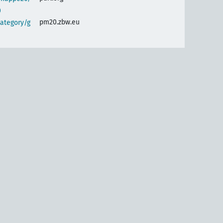
0
pm20.zbw.eu
ategory/g