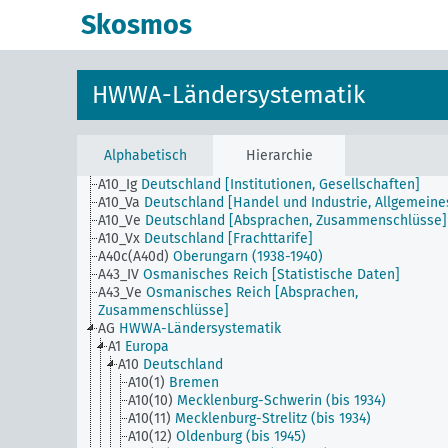
Skosmos
HWWA-Ländersystematik
A10_I
Deutschland [Allgemeines]
A10_IIIa
Deutschland [Produktionsmittel]
A10_IV
Deutschland [Statistische Daten]
Alphabetisch
Hierarchie
A10_Ic
Deutschland [Ausstellungen, Kongresse, Messen
A10_Ig
Deutschland [Institutionen, Gesellschaften]
A10_Va
Deutschland [Handel und Industrie, Allgemeine
A10_Ve
Deutschland [Absprachen, Zusammenschlüsse]
A10_Vx
Deutschland [Frachttarife]
A40c(A40d)
Oberungarn (1938-1940)
A43_IV
Osmanisches Reich [Statistische Daten]
A43_Ve
Osmanisches Reich [Absprachen,
Zusammenschlüsse]
AG
HWWA-Ländersystematik
A1
Europa
A10
Deutschland
A10(1)
Bremen
A10(10)
Mecklenburg-Schwerin (bis 1934)
A10(11)
Mecklenburg-Strelitz (bis 1934)
A10(12)
Oldenburg (bis 1945)