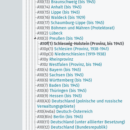
A10(13)
Braunschweig (bis 1945)
A10(14)
Anhalt (bis 1945)
A10(15)
Lippe (bis 1945)
A10(16)
Waldeck (bis 1929)
A10(17)
Schaumburg-Lippe (bis 1945)
A10(19)
Böhmen und Mähren (Protektorat)
A10(2)
Lübeck
A10(3)
Preußen (bis 1945)
A10f(1)
Schleswig-Holstein (Provinz, bis 1945)
A10p(1)
Schlesien (Provinz, 1938-1941)
A10p(3)
Niederschlesien (1919-1938)
A10y
Rheinprovinz
A10z
Westfalen (Provinz, bis 1946)
A10(4)
Bayern (bis 1945)
A10(5)
Sachsen (bis 1945)
A10(6)
Württemberg (bis 1945)
A10(7)
Baden (bis 1945)
A10(8)
Thüringen (bis 1945)
A10(9)
Hessen (bis 1945)
A10(A3)
Deutschland (polnische und russische
Verwaltungsgebiete)
A10(A40a)
Deutsch-Österreich
A10(Bln)
Berlin (bis 1945)
A10(t1)
Deutschland (unter alliierter Besetzung)
A10(t2)
Deutschland (Bundesrepublik)