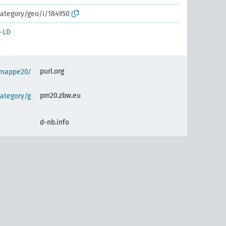
category/geo/i/184950
-LD
purl.org
semappe20/
0
pm20.zbw.eu
ategory/g
d-nb.info