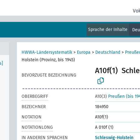
Vo
Sprache der Inhalte
Deu
]
HWWA-Ländersystematik
>
Europa
>
Deutschland
>
Preußen
Holstein (Provinz, bis 1945)
s]
A10f(1)
Schle
BEVORZUGTE BEZEICHNUNG
OBERBEGRIFF
A10(3)
Preußen (bis 19
BEZEICHNER
184950
NOTATION
A10f(1)
NOTATIONLONG
A 010f (1)
IN ANDEREN SPRACHEN
Schleswig-Holstein