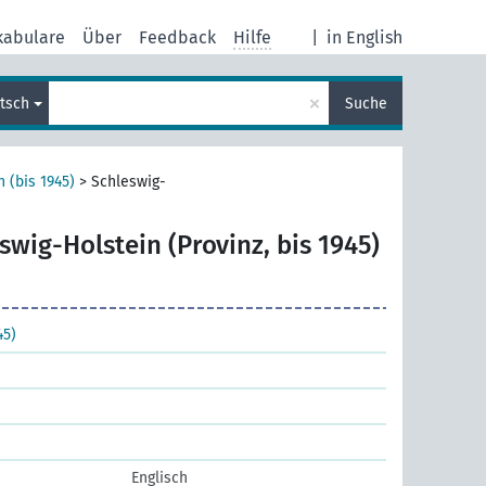
kabulare
Über
Feedback
Hilfe
|
in English
×
tsch
Suche
 (bis 1945)
>
Schleswig-
swig-Holstein (Provinz, bis 1945)
45)
Englisch