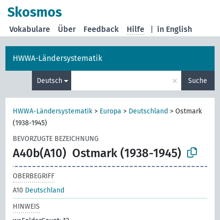
Skosmos
Vokabulare
Über
Feedback
Hilfe
|
in English
HWWA-Ländersystematik
×
Deutsch
Suche
HWWA-Ländersystematik
>
Europa
>
Deutschland
>
Ostmark
(1938-1945)
BEVORZUGTE BEZEICHNUNG
A40b(A10)
Ostmark (1938-1945)
OBERBEGRIFF
A10
Deutschland
HINWEIS