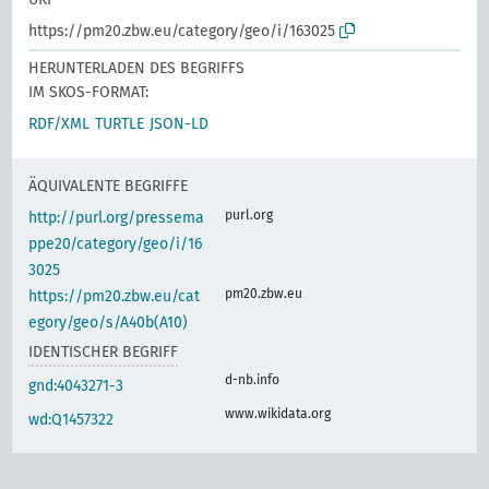
https://pm20.zbw.eu/category/geo/i/163025
HERUNTERLADEN DES BEGRIFFS
IM SKOS-FORMAT:
RDF/XML
TURTLE
JSON-LD
ÄQUIVALENTE BEGRIFFE
purl.org
http://purl.org/pressema
ppe20/category/geo/i/16
3025
pm20.zbw.eu
https://pm20.zbw.eu/cat
egory/geo/s/A40b(A10)
IDENTISCHER BEGRIFF
d-nb.info
gnd:4043271-3
www.wikidata.org
wd:Q1457322