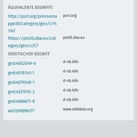
ÄQUIVALENTE BEGRIFFE
purl.org
http://purl.org/pressema
ppe20/category/geo/i/14
1747
pm20.zbw.eu
https://pm20.zbw.eu/cat
egory/geo/s/C7
IDENTISCHER BEGRIFF
d-nb.info
gnd:4002049-6
d-nb.info
gnd:4018143-1
d-nb.info
gnd:4079248-1
d-nb.info
gnd:4327015-3
d-nb.info
gnd:4666871-8
www.wikidata.org
wd:Q90696277