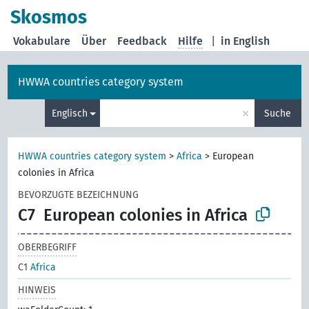
Skosmos
Vokabulare
Über
Feedback
Hilfe
|
in English
HWWA countries category system
×
Englisch
Suche
HWWA countries category system
>
Africa
>
European
colonies in Africa
BEVORZUGTE BEZEICHNUNG
C7
European colonies in Africa
OBERBEGRIFF
C1
Africa
HINWEIS