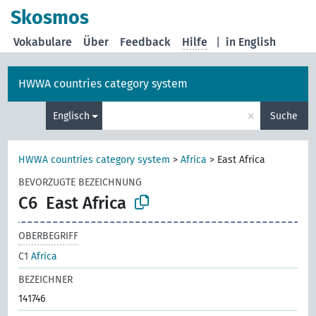
Skosmos
Vokabulare
Über
Feedback
Hilfe
|
in English
HWWA countries category system
×
Englisch
Suche
HWWA countries category system
>
Africa
>
East Africa
BEVORZUGTE BEZEICHNUNG
C6
East Africa
OBERBEGRIFF
C1
Africa
BEZEICHNER
141746