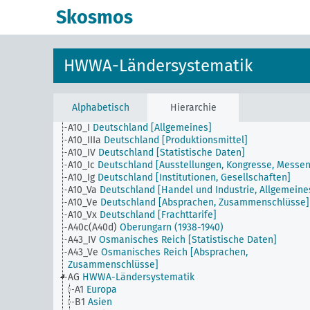
Skosmos
HWWA-Ländersystematik
Alphabetisch
Hierarchie
A10_I
Deutschland [Allgemeines]
A10_IIIa
Deutschland [Produktionsmittel]
A10_IV
Deutschland [Statistische Daten]
A10_Ic
Deutschland [Ausstellungen, Kongresse, Messen
A10_Ig
Deutschland [Institutionen, Gesellschaften]
A10_Va
Deutschland [Handel und Industrie, Allgemeine
A10_Ve
Deutschland [Absprachen, Zusammenschlüsse]
A10_Vx
Deutschland [Frachttarife]
A40c(A40d)
Oberungarn (1938-1940)
A43_IV
Osmanisches Reich [Statistische Daten]
A43_Ve
Osmanisches Reich [Absprachen,
Zusammenschlüsse]
AG
HWWA-Ländersystematik
A1
Europa
B1
Asien