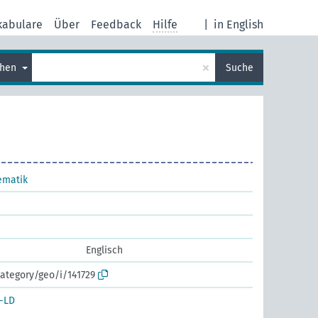
kabulare
Über
Feedback
Hilfe
|
in English
×
chen
Suche
ematik
Englisch
ategory/geo/i/141729
-LD