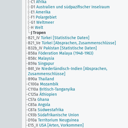
C1
Afrika
D1
Australien und südpazifischer Inselraum
E1
Amerika
F1
Polargebiet
G1
Weltmeer
H
Welt
J
Tropen
B21_IV
Türkei [Statistische Daten]
B21_Ve
Türkei [Absprachen, Zusammenschlüsse]
B32b_IV
Pakistan [Statistische Daten]
B58a
Föderation Malaya (1948-1963)
B58c
Malaysia
B59a
Singapur
B61_Ve
Niederländisch-Indien [Absprachen,
Zusammenschlüsse]
B90a
Thailand
C100a
Mozambik
C110a
Britisch-Tanganyika
C125a
Äthiopien
C57a
Ghana
C85a
Angola
C87a
Südwestafrika
C93b
Südafrikanische Union
D10a
Territorium Neuguinea
E15_II
USA [Arten, Vorkommen]