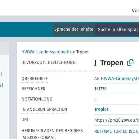
Vo
Sprache der Inhalte
Suche in allen Spra
HWWA-Ländersystematik
>
Tropen
J
Tropen
BEVORZUGTE BEZEICHNUNG
]
OBERBEGRIFF
AG
HWWA-Ländersyst
s]
BEZEICHNER
141729
NOTATIONLONG
J
IN ANDEREN SPRACHEN
Tropics
URI
https://pm20.zbw.eu/c
HERUNTERLADEN DES BEGRIFFS
RDF/XML
TURTLE
JSON
IM SKOS-FORMAT: