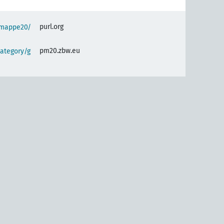
purl.org
semappe20/
pm20.zbw.eu
ategory/g