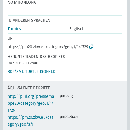
NOTATIONLONG
J
IN ANDEREN SPRACHEN
Tropics
Englisch
URI
https://pm20.zbw.eu/category/geo/i/141729
HERUNTERLADEN DES BEGRIFFS
IM SKOS-FORMAT:
RDF/XML
TURTLE
JSON-LD
ÄQUIVALENTE BEGRIFFE
purl.org
http://purl.org/pressema
ppe20/category/geo/i/14
1729
pm20.zbw.eu
https://pm20.zbw.eu/cat
egory/geo/s/J