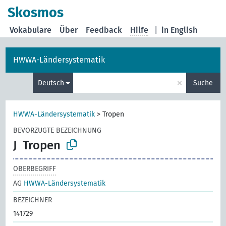
Skosmos
Vokabulare
Über
Feedback
Hilfe
|
in English
HWWA-Ländersystematik
×
Deutsch
Suche
HWWA-Ländersystematik
>
Tropen
BEVORZUGTE BEZEICHNUNG
J
Tropen
OBERBEGRIFF
AG
HWWA-Ländersystematik
BEZEICHNER
141729