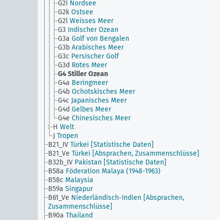
G2i
Nordsee
G2k
Ostsee
G2l
Weisses Meer
G3
Indischer Ozean
G3a
Golf von Bengalen
G3b
Arabisches Meer
G3c
Persischer Golf
G3d
Rotes Meer
G4
Stiller Ozean
G4a
Beringmeer
G4b
Ochotskisches Meer
G4c
Japanisches Meer
G4d
Gelbes Meer
G4e
Chinesisches Meer
H
Welt
J
Tropen
B21_IV
Türkei [Statistische Daten]
B21_Ve
Türkei [Absprachen, Zusammenschlüsse]
B32b_IV
Pakistan [Statistische Daten]
B58a
Föderation Malaya (1948-1963)
B58c
Malaysia
B59a
Singapur
B61_Ve
Niederländisch-Indien [Absprachen,
Zusammenschlüsse]
B90a
Thailand