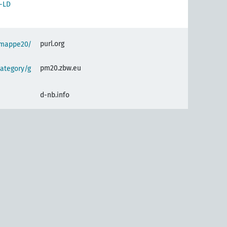
-LD
purl.org
semappe20/
pm20.zbw.eu
ategory/g
d-nb.info