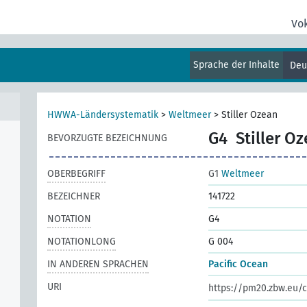
s]
Vo
Sprache der Inhalte
Deu
HWWA-Ländersystematik
>
Weltmeer
>
Stiller Ozean
G4
Stiller O
BEVORZUGTE BEZEICHNUNG
OBERBEGRIFF
G1
Weltmeer
BEZEICHNER
141722
NOTATION
G4
NOTATIONLONG
G 004
IN ANDEREN SPRACHEN
Pacific Ocean
URI
https://pm20.zbw.eu/c