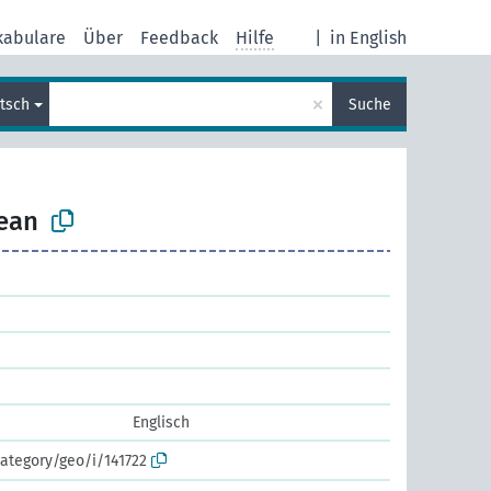
kabulare
Über
Feedback
Hilfe
|
in English
×
tsch
Suche
zean
Englisch
ategory/geo/i/141722