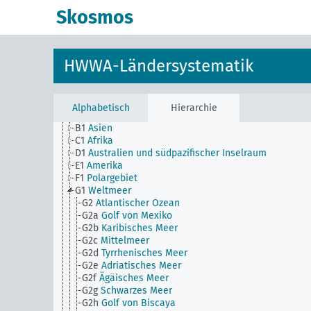
A10_Ig
Deutschland [Institutionen, Gesellschaften]
Skosmos
A10_Va
Deutschland [Handel und Industrie, Allgemeine
A10_Ve
Deutschland [Absprachen, Zusammenschlüsse]
A10_Vx
Deutschland [Frachttarife]
A40c(A40d)
Oberungarn (1938-1940)
HWWA-Ländersystematik
A43_IV
Osmanisches Reich [Statistische Daten]
A43_Ve
Osmanisches Reich [Absprachen,
Zusammenschlüsse]
AG
HWWA-Ländersystematik
Alphabetisch
Hierarchie
A1
Europa
B1
Asien
C1
Afrika
D1
Australien und südpazifischer Inselraum
E1
Amerika
F1
Polargebiet
G1
Weltmeer
G2
Atlantischer Ozean
G2a
Golf von Mexiko
G2b
Karibisches Meer
G2c
Mittelmeer
G2d
Tyrrhenisches Meer
G2e
Adriatisches Meer
G2f
Ägäisches Meer
G2g
Schwarzes Meer
G2h
Golf von Biscaya