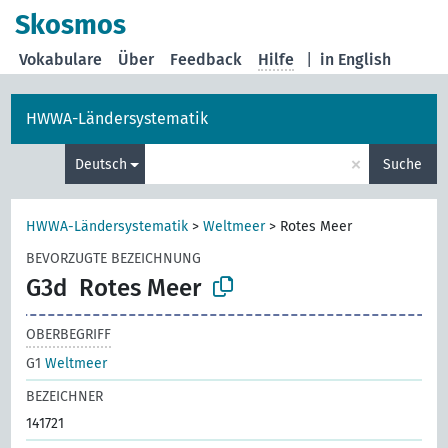
Skosmos
Vokabulare
Über
Feedback
Hilfe
|
in English
HWWA-Ländersystematik
×
Deutsch
Suche
HWWA-Ländersystematik
>
Weltmeer
>
Rotes Meer
BEVORZUGTE BEZEICHNUNG
G3d
Rotes Meer
OBERBEGRIFF
G1
Weltmeer
BEZEICHNER
141721