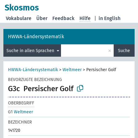
Skosmos
Vokabulare
Über
Feedback
Hilfe
|
in English
HWWA-Ländersystematik
×
Suche in allen Sprachen
Suche
HWWA-Ländersystematik
>
Weltmeer
>
Persischer Golf
BEVORZUGTE BEZEICHNUNG
G3c
Persischer Golf
OBERBEGRIFF
G1
Weltmeer
BEZEICHNER
141720