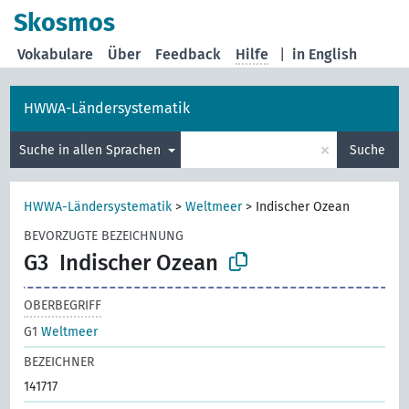
Skosmos
Vokabulare
Über
Feedback
Hilfe
|
in English
HWWA-Ländersystematik
×
Suche in allen Sprachen
Suche
HWWA-Ländersystematik
>
Weltmeer
>
Indischer Ozean
BEVORZUGTE BEZEICHNUNG
G3
Indischer Ozean
OBERBEGRIFF
G1
Weltmeer
BEZEICHNER
141717