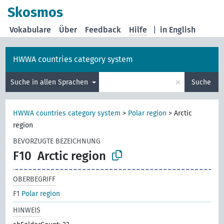
Skosmos
Vokabulare
Über
Feedback
Hilfe
|
in English
HWWA countries category system
×
Suche in allen Sprachen
Suche
HWWA countries category system
>
Polar region
>
Arctic
region
BEVORZUGTE BEZEICHNUNG
F10
Arctic region
OBERBEGRIFF
F1
Polar region
HINWEIS