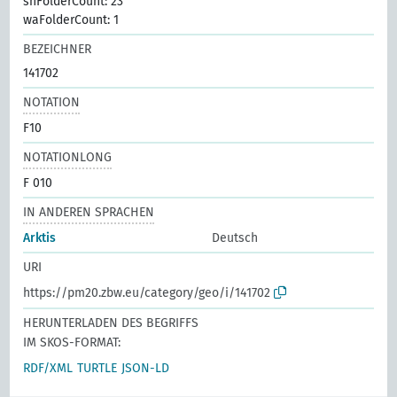
shFolderCount: 23
waFolderCount: 1
BEZEICHNER
141702
NOTATION
F10
NOTATIONLONG
F 010
IN ANDEREN SPRACHEN
Arktis
Deutsch
URI
https://pm20.zbw.eu/category/geo/i/141702
HERUNTERLADEN DES BEGRIFFS
IM SKOS-FORMAT:
RDF/XML
TURTLE
JSON-LD