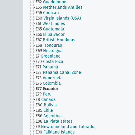
E52
Guadeloupe
E55
Netherlands Antilles
E56
Curacao
E60
Virgin Islands (USA)
E61
West Indies
E65
Guatemala
E66
El Salvador
E67
British Honduras
E68
Honduras
E69
Nicaragua
E7
Greenland
E70
Costa Rica
E71
Panama
E72
Panama Canal Zone
E75
Venezuela
E76
Colombia
E77
Ecuador
E79
Peru
E8
Canada
E80
Bolivia
E85
Chile
E86
Argentina
E88
La Plata states
E9
Newfoundland and Labrador
E90
Falkland Islands