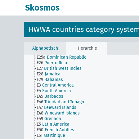
E11
Bermuda
Skosmos
E15
United States
E16
Alaska
E17
American colonies
E18
Anglo-American states
HWWA countries category syste
E2
North America
E20
Mexico
E21
West Indies
E24
Cuba
Alphabetisch
Hierarchie
E25
Haiti
E25a
Dominican Republic
E26
Puerto Rico
E27
British West Indies
E28
Jamaica
E29
Bahamas
E3
Central America
E4
South America
E45
Barbados
E46
Trinidad and Tobago
E47
Leeward Islands
E48
Windward islands
E49
Grenada
E5
Latin America
E50
French Antilles
E51
Martinique