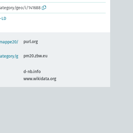
ategory/geo/i/141688
-LD
purl.org
semappe20/
pm20.zbw.eu
ategory/g
d-nb.info
www.wikidata.org