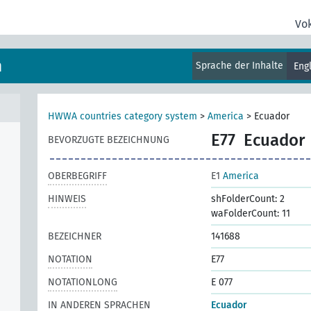
Vo
m
Sprache der Inhalte
Eng
HWWA countries category system
>
America
>
Ecuador
E77
Ecuador
BEVORZUGTE BEZEICHNUNG
OBERBEGRIFF
E1
America
HINWEIS
shFolderCount: 2
waFolderCount: 11
BEZEICHNER
141688
NOTATION
E77
NOTATIONLONG
E 077
IN ANDEREN SPRACHEN
Ecuador