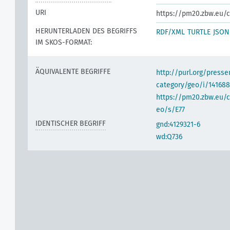
URI
https://pm20.zbw.eu/c
HERUNTERLADEN DES BEGRIFFS
RDF/XML
TURTLE
JSON
IM SKOS-FORMAT:
ÄQUIVALENTE BEGRIFFE
http://purl.org/pres
category/geo/i/141688
https://pm20.zbw.eu/c
eo/s/E77
IDENTISCHER BEGRIFF
gnd:4129321-6
wd:Q736