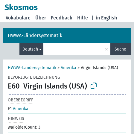
Skosmos
Vokabulare
Über
Feedback
Hilfe
|
in English
HWWA-Ländersystematik
×
Deutsch
Suche
HWWA-Ländersystematik
>
Amerika
>
Virgin Islands (USA)
BEVORZUGTE BEZEICHNUNG
E60
Virgin Islands (USA)
OBERBEGRIFF
E1
Amerika
HINWEIS
waFolderCount: 3