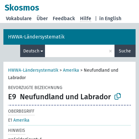
Skosmos
Vokabulare
Über
Feedback
Hilfe
|
in English
HWWA-Ländersystematik
×
Deutsch
Suche
HWWA-Ländersystematik
>
Amerika
>
Neufundland und
Labrador
BEVORZUGTE BEZEICHNUNG
E9
Neufundland und Labrador
OBERBEGRIFF
E1
Amerika
HINWEIS