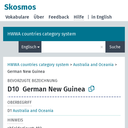
Skosmos
Vokabulare
Über
Feedback
Hilfe
|
in English
HWWA countries category system
×
Englisch
Suche
HWWA countries category system
>
Australia and Oceania
>
German New Guinea
BEVORZUGTE BEZEICHNUNG
D10
German New Guinea
OBERBEGRIFF
D1
Australia and Oceania
HINWEIS