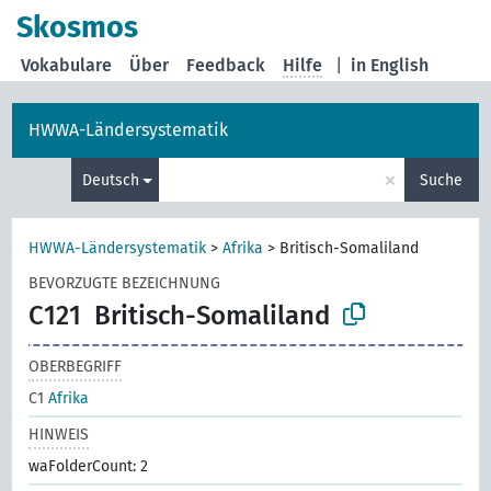
Skosmos
Vokabulare
Über
Feedback
Hilfe
|
in English
HWWA-Ländersystematik
×
Deutsch
Suche
HWWA-Ländersystematik
>
Afrika
>
Britisch-Somaliland
BEVORZUGTE BEZEICHNUNG
C121
Britisch-Somaliland
OBERBEGRIFF
C1
Afrika
HINWEIS
waFolderCount: 2