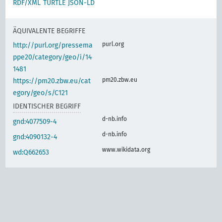
RDF/XML
TURTLE
JSON-LD
ÄQUIVALENTE BEGRIFFE
purl.org
http://purl.org/pressema
ppe20/category/geo/i/14
1481
pm20.zbw.eu
https://pm20.zbw.eu/cat
egory/geo/s/C121
IDENTISCHER BEGRIFF
d-nb.info
gnd:4077509-4
d-nb.info
gnd:4090132-4
www.wikidata.org
wd:Q662653