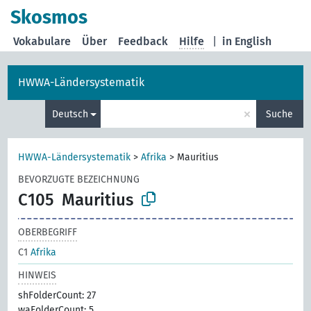
Skosmos
Vokabulare
Über
Feedback
Hilfe
|
in English
HWWA-Ländersystematik
×
Deutsch
Suche
HWWA-Ländersystematik
>
Afrika
>
Mauritius
BEVORZUGTE BEZEICHNUNG
C105
Mauritius
OBERBEGRIFF
C1
Afrika
HINWEIS
shFolderCount: 27
waFolderCount: 5