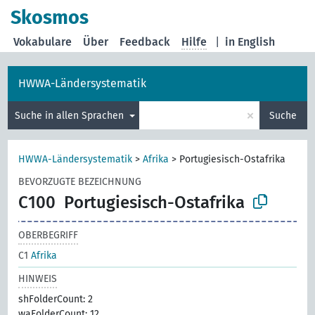
Skosmos
Vokabulare
Über
Feedback
Hilfe
|
in English
HWWA-Ländersystematik
×
Suche in allen Sprachen
Suche
HWWA-Ländersystematik
>
Afrika
>
Portugiesisch-Ostafrika
BEVORZUGTE BEZEICHNUNG
C100
Portugiesisch-Ostafrika
OBERBEGRIFF
C1
Afrika
HINWEIS
shFolderCount: 2
waFolderCount: 12