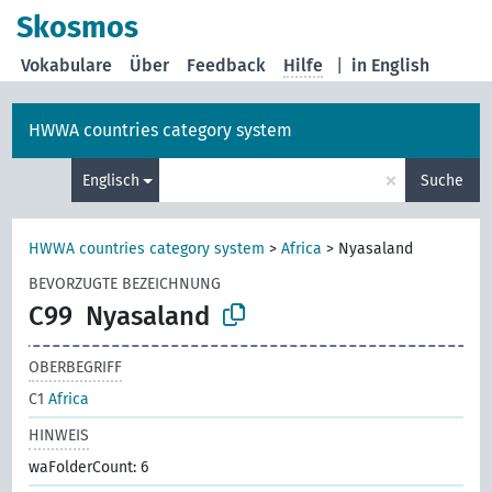
Skosmos
Vokabulare
Über
Feedback
Hilfe
|
in English
HWWA countries category system
×
Englisch
Suche
HWWA countries category system
>
Africa
>
Nyasaland
BEVORZUGTE BEZEICHNUNG
C99
Nyasaland
OBERBEGRIFF
C1
Africa
HINWEIS
waFolderCount: 6