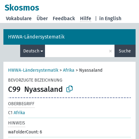
Skosmos
Vokabulare
Über
Feedback
Hilfe
|
in English
HWWA-Ländersystematik
×
Deutsch
Suche
HWWA-Ländersystematik
>
Afrika
>
Nyassaland
BEVORZUGTE BEZEICHNUNG
C99
Nyassaland
OBERBEGRIFF
C1
Afrika
HINWEIS
waFolderCount: 6