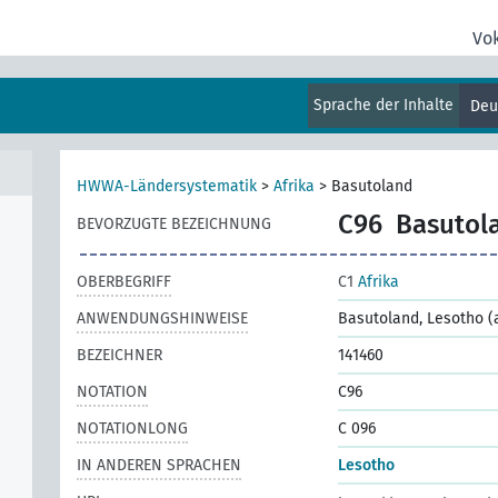
Vo
Sprache der Inhalte
Deu
HWWA-Ländersystematik
>
Afrika
>
Basutoland
C96
Basutol
BEVORZUGTE BEZEICHNUNG
OBERBEGRIFF
C1
Afrika
ANWENDUNGSHINWEISE
Basutoland, Lesotho (a
BEZEICHNER
141460
NOTATION
C96
NOTATIONLONG
C 096
IN ANDEREN SPRACHEN
Lesotho