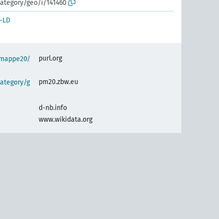
ategory/geo/i/141460
-LD
purl.org
semappe20/
pm20.zbw.eu
ategory/g
d-nb.info
www.wikidata.org