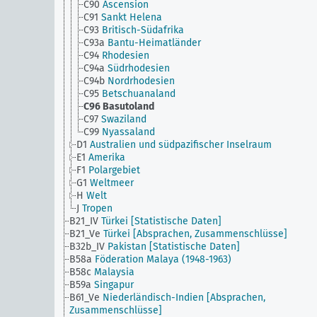
C90
Ascension
C91
Sankt Helena
C93
Britisch-Südafrika
C93a
Bantu-Heimatländer
C94
Rhodesien
C94a
Südrhodesien
C94b
Nordrhodesien
C95
Betschuanaland
C96
Basutoland
C97
Swaziland
C99
Nyassaland
D1
Australien und südpazifischer Inselraum
E1
Amerika
F1
Polargebiet
G1
Weltmeer
H
Welt
J
Tropen
B21_IV
Türkei [Statistische Daten]
B21_Ve
Türkei [Absprachen, Zusammenschlüsse]
B32b_IV
Pakistan [Statistische Daten]
B58a
Föderation Malaya (1948-1963)
B58c
Malaysia
B59a
Singapur
B61_Ve
Niederländisch-Indien [Absprachen,
Zusammenschlüsse]