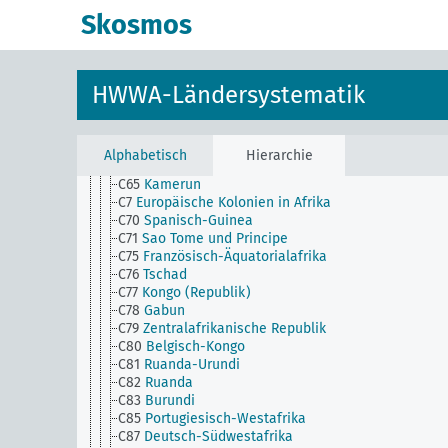
C51
Gambia
Skosmos
C52
Portugiesisch-Guinea
C54
Britisch-Westafrika
C55
Sierra Leone
C56
Liberia
HWWA-Ländersystematik
C57
Goldküste, einschl. Togo (brit.)
C58
Togo
C5a
Zentralafrikanische Staaten
C6
Ostafrika
Alphabetisch
Hierarchie
C60
Nigeria, einschl. Kamerun (brit.)
C65
Kamerun
C7
Europäische Kolonien in Afrika
C70
Spanisch-Guinea
C71
Sao Tome und Principe
C75
Französisch-Äquatorialafrika
C76
Tschad
C77
Kongo (Republik)
C78
Gabun
C79
Zentralafrikanische Republik
C80
Belgisch-Kongo
C81
Ruanda-Urundi
C82
Ruanda
C83
Burundi
C85
Portugiesisch-Westafrika
C87
Deutsch-Südwestafrika