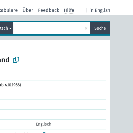
kabulare
Über
Feedback
Hilfe
|
in English
×
tsch
Suche
and
b 4.10.1966)
Englisch