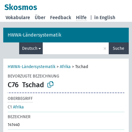
Skosmos
Vokabulare
Über
Feedback
Hilfe
|
in English
HWWA-Ländersystematik
×
Deutsch
Suche
HWWA-Ländersystematik
>
Afrika
>
Tschad
BEVORZUGTE BEZEICHNUNG
C76
Tschad
OBERBEGRIFF
C1
Afrika
BEZEICHNER
141440