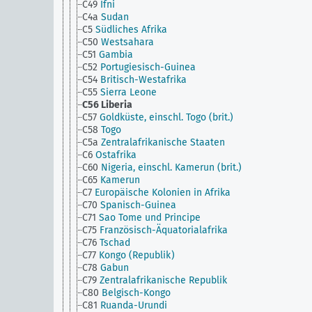
C49
Ifni
C4a
Sudan
C5
Südliches Afrika
C50
Westsahara
C51
Gambia
C52
Portugiesisch-Guinea
C54
Britisch-Westafrika
C55
Sierra Leone
C56
Liberia
C57
Goldküste, einschl. Togo (brit.)
C58
Togo
C5a
Zentralafrikanische Staaten
C6
Ostafrika
C60
Nigeria, einschl. Kamerun (brit.)
C65
Kamerun
C7
Europäische Kolonien in Afrika
C70
Spanisch-Guinea
C71
Sao Tome und Principe
C75
Französisch-Äquatorialafrika
C76
Tschad
C77
Kongo (Republik)
C78
Gabun
C79
Zentralafrikanische Republik
C80
Belgisch-Kongo
C81
Ruanda-Urundi