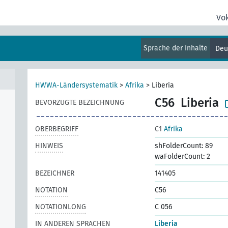
Vo
Sprache der Inhalte
Deu
HWWA-Ländersystematik
>
Afrika
>
Liberia
C56
Liberia
BEVORZUGTE BEZEICHNUNG
OBERBEGRIFF
C1
Afrika
HINWEIS
shFolderCount: 89
waFolderCount: 2
BEZEICHNER
141405
NOTATION
C56
NOTATIONLONG
C 056
IN ANDEREN SPRACHEN
Liberia