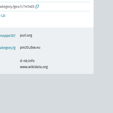
ategory/geo/i/141405
-LD
purl.org
semappe20/
pm20.zbw.eu
ategory/g
d-nb.info
www.wikidata.org