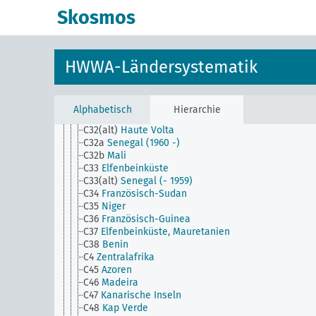
C2
Nordafrika
Skosmos
C24
Marokko
C25
Französisch-Marokko
C26
Spanisch-Marokko
C2a
Frankophones Afrika
HWWA-Ländersystematik
C3
Westafrika
C30
Französisch-Westafrika
C31
Guinea
C31(alt)
Mauretanien
Alphabetisch
Hierarchie
C32
Mali-Föderation
C32(alt)
Haute Volta
C32a
Senegal (1960 -)
C32b
Mali
C33
Elfenbeinküste
C33(alt)
Senegal (- 1959)
C34
Französisch-Sudan
C35
Niger
C36
Französisch-Guinea
C37
Elfenbeinküste, Mauretanien
C38
Benin
C4
Zentralafrika
C45
Azoren
C46
Madeira
C47
Kanarische Inseln
C48
Kap Verde