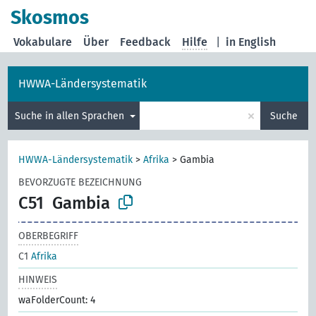
Skosmos
Vokabulare
Über
Feedback
Hilfe
|
in English
HWWA-Ländersystematik
×
Suche in allen Sprachen
Suche
HWWA-Ländersystematik
>
Afrika
>
Gambia
BEVORZUGTE BEZEICHNUNG
C51
Gambia
OBERBEGRIFF
C1
Afrika
HINWEIS
waFolderCount: 4