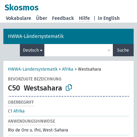
Skosmos
Vokabulare
Über
Feedback
Hilfe
|
in English
HWWA-Ländersystematik
×
Deutsch
Suche
HWWA-Ländersystematik
>
Afrika
>
Westsahara
BEVORZUGTE BEZEICHNUNG
C50
Westsahara
OBERBEGRIFF
C1
Afrika
ANWENDUNGSHINWEISE
Rio de Oro u. Ifni, West-Sahara