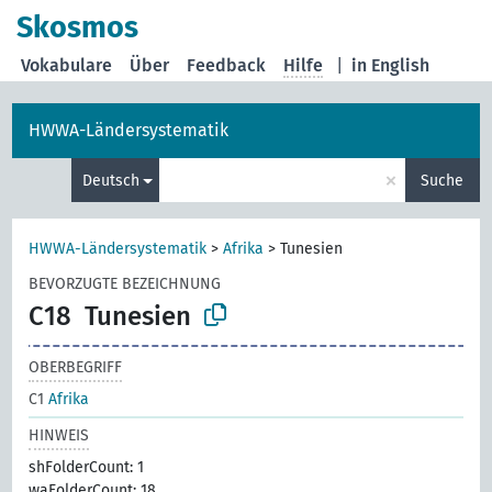
Skosmos
Vokabulare
Über
Feedback
Hilfe
|
in English
HWWA-Ländersystematik
×
Deutsch
Suche
HWWA-Ländersystematik
>
Afrika
>
Tunesien
BEVORZUGTE BEZEICHNUNG
C18
Tunesien
OBERBEGRIFF
C1
Afrika
HINWEIS
shFolderCount: 1
waFolderCount: 18