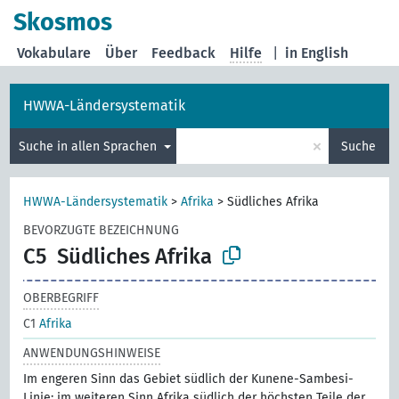
Skosmos
Vokabulare
Über
Feedback
Hilfe
|
in English
HWWA-Ländersystematik
×
Suche in allen Sprachen
Suche
HWWA-Ländersystematik
>
Afrika
>
Südliches Afrika
BEVORZUGTE BEZEICHNUNG
C5
Südliches Afrika
OBERBEGRIFF
C1
Afrika
ANWENDUNGSHINWEISE
Im engeren Sinn das Gebiet südlich der Kunene-Sambesi-
Linie; im weiteren Sinn Afrika südlich der höchsten Teile der