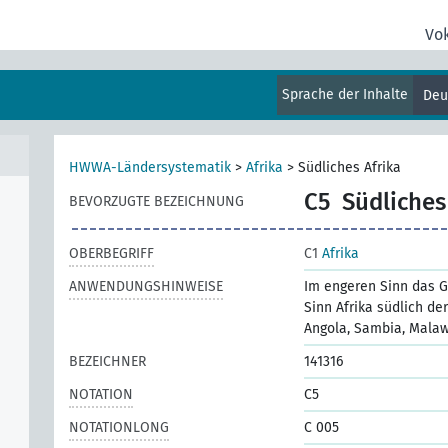
Vo
Sprache der Inhalte
Deu
HWWA-Ländersystematik
>
Afrika
>
Südliches Afrika
C5
Südliches
BEVORZUGTE BEZEICHNUNG
OBERBEGRIFF
C1
Afrika
ANWENDUNGSHINWEISE
Im engeren Sinn das G
Sinn Afrika südlich d
Angola, Sambia, Mala
BEZEICHNER
141316
NOTATION
C5
NOTATIONLONG
C 005