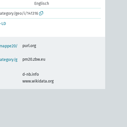
Englisch
ategory/geo/i/141316
-LD
purl.org
semappe20/
pm20.zbw.eu
ategory/g
d-nb.info
www.wikidata.org