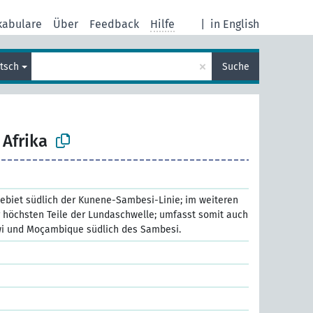
kabulare
Über
Feedback
Hilfe
|
in English
×
tsch
Suche
 Afrika
ebiet südlich der Kunene-Sambesi-Linie; im weiteren
er höchsten Teile der Lundaschwelle; umfasst somit auch
wi und Moçambique südlich des Sambesi.