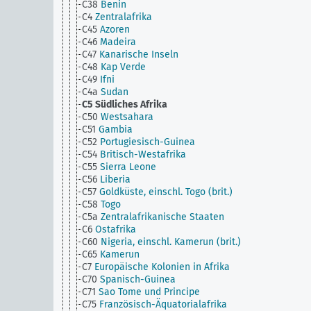
C38
Benin
C4
Zentralafrika
C45
Azoren
C46
Madeira
C47
Kanarische Inseln
C48
Kap Verde
C49
Ifni
C4a
Sudan
C5
Südliches Afrika
C50
Westsahara
C51
Gambia
C52
Portugiesisch-Guinea
C54
Britisch-Westafrika
C55
Sierra Leone
C56
Liberia
C57
Goldküste, einschl. Togo (brit.)
C58
Togo
C5a
Zentralafrikanische Staaten
C6
Ostafrika
C60
Nigeria, einschl. Kamerun (brit.)
C65
Kamerun
C7
Europäische Kolonien in Afrika
C70
Spanisch-Guinea
C71
Sao Tome und Principe
C75
Französisch-Äquatorialafrika