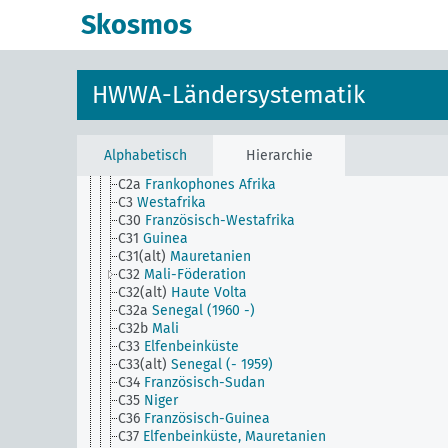
C15
Libyen
Skosmos
C16
Cyrenaica
C17
Tripolitania
C18
Tunesien
C19
Algerien
HWWA-Ländersystematik
C1a
Sahara
C2
Nordafrika
C24
Marokko
C25
Französisch-Marokko
Alphabetisch
Hierarchie
C26
Spanisch-Marokko
C2a
Frankophones Afrika
C3
Westafrika
C30
Französisch-Westafrika
C31
Guinea
C31(alt)
Mauretanien
C32
Mali-Föderation
C32(alt)
Haute Volta
C32a
Senegal (1960 -)
C32b
Mali
C33
Elfenbeinküste
C33(alt)
Senegal (- 1959)
C34
Französisch-Sudan
C35
Niger
C36
Französisch-Guinea
C37
Elfenbeinküste, Mauretanien