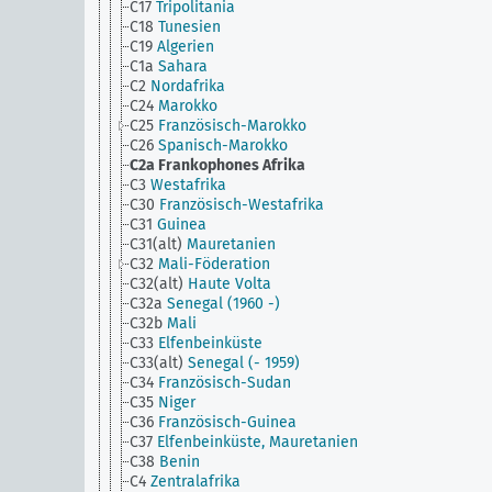
C17
Tripolitania
C18
Tunesien
C19
Algerien
C1a
Sahara
C2
Nordafrika
C24
Marokko
C25
Französisch-Marokko
C26
Spanisch-Marokko
C2a
Frankophones Afrika
C3
Westafrika
C30
Französisch-Westafrika
C31
Guinea
C31(alt)
Mauretanien
C32
Mali-Föderation
C32(alt)
Haute Volta
C32a
Senegal (1960 -)
C32b
Mali
C33
Elfenbeinküste
C33(alt)
Senegal (- 1959)
C34
Französisch-Sudan
C35
Niger
C36
Französisch-Guinea
C37
Elfenbeinküste, Mauretanien
C38
Benin
C4
Zentralafrika