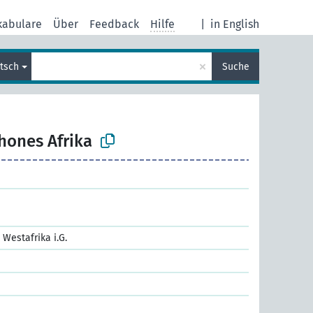
kabulare
Über
Feedback
Hilfe
|
in English
×
tsch
Suche
hones Afrika
Westafrika i.G.