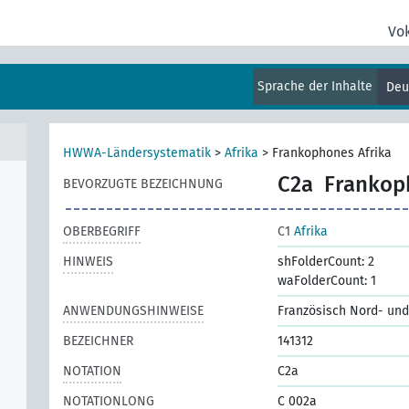
Vo
Sprache der Inhalte
Deu
HWWA-Ländersystematik
>
Afrika
>
Frankophones Afrika
C2a
Frankop
BEVORZUGTE BEZEICHNUNG
OBERBEGRIFF
C1
Afrika
HINWEIS
shFolderCount: 2
waFolderCount: 1
ANWENDUNGSHINWEISE
Französisch Nord- und 
BEZEICHNER
141312
NOTATION
C2a
NOTATIONLONG
C 002a