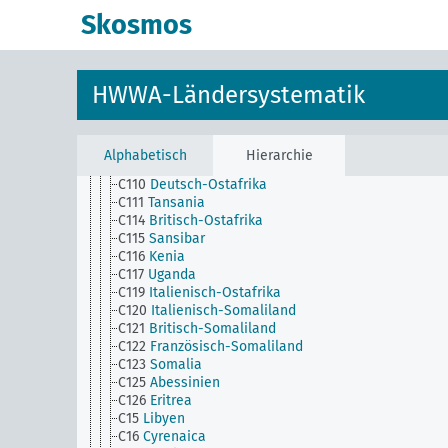
C1
Afrika
Skosmos
C10
Ägypten
C100
Portugiesisch-Ostafrika
C102
Madagaskar
C102a
Komoren
HWWA-Ländersystematik
C103
Reunion
C104
Französische Süd-und Antarktisgebiete
C105
Mauritius
C106
Seychellen
Alphabetisch
Hierarchie
C11
Anglo-Ägyptischer Sudan
C110
Deutsch-Ostafrika
C111
Tansania
C114
Britisch-Ostafrika
C115
Sansibar
C116
Kenia
C117
Uganda
C119
Italienisch-Ostafrika
C120
Italienisch-Somaliland
C121
Britisch-Somaliland
C122
Französisch-Somaliland
C123
Somalia
C125
Abessinien
C126
Eritrea
C15
Libyen
C16
Cyrenaica