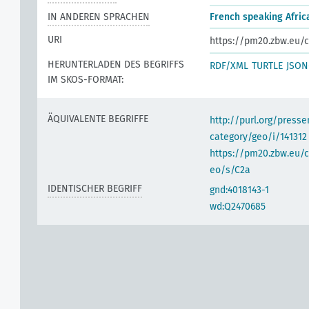
IN ANDEREN SPRACHEN
French speaking Afric
URI
https://pm20.zbw.eu/c
HERUNTERLADEN DES BEGRIFFS
RDF/XML
TURTLE
JSON
IM SKOS-FORMAT:
ÄQUIVALENTE BEGRIFFE
http://purl.org/pres
category/geo/i/141312
https://pm20.zbw.eu/c
eo/s/C2a
IDENTISCHER BEGRIFF
gnd:4018143-1
wd:Q2470685