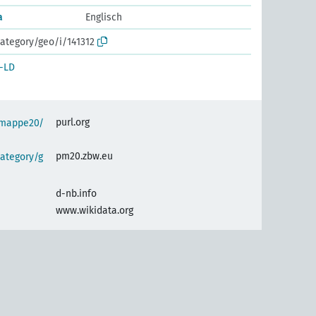
a
Englisch
ategory/geo/i/141312
-LD
purl.org
semappe20/
pm20.zbw.eu
ategory/g
d-nb.info
www.wikidata.org