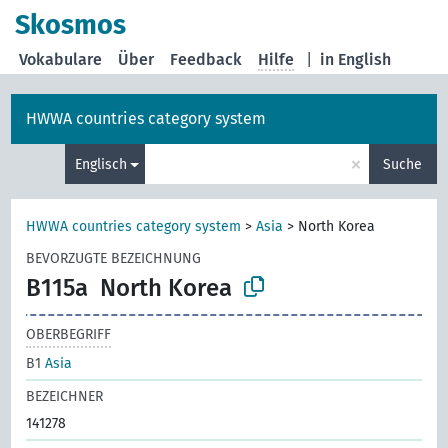
Skosmos
Vokabulare
Über
Feedback
Hilfe
|
in English
HWWA countries category system
×
Englisch
Suche
HWWA countries category system
>
Asia
>
North Korea
BEVORZUGTE BEZEICHNUNG
B115a
North Korea
OBERBEGRIFF
B1
Asia
BEZEICHNER
141278