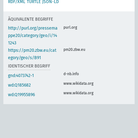
RDF/XML
TURTLE
JSON-LD
ÄQUIVALENTE BEGRIFFE
purl.org
http://purl.org/pressema
ppe20/category/geo/i/14
1243
pm20.zbw.eu
https://pm20.zbw.eu/cat
egory/geo/s/B91
IDENTISCHER BEGRIFF
d-nb.info
gnd:4073742-1
www.wikidata.org
wd:Q185682
www.wikidata.org
wd:Q19955896