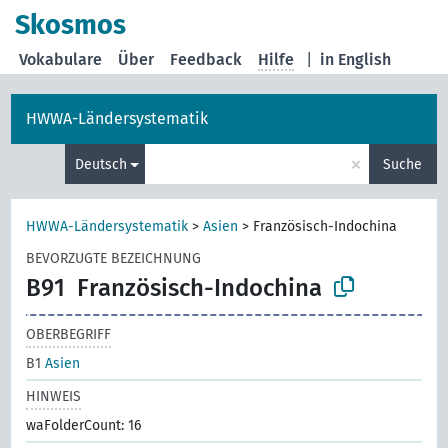
Skosmos
Vokabulare
Über
Feedback
Hilfe
|
in English
HWWA-Ländersystematik
×
Deutsch
Suche
HWWA-Ländersystematik
>
Asien
>
Französisch-Indochina
BEVORZUGTE BEZEICHNUNG
B91
Französisch-Indochina
OBERBEGRIFF
B1
Asien
HINWEIS
waFolderCount: 16