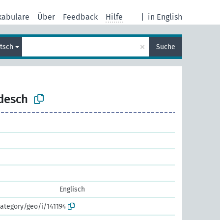
kabulare
Über
Feedback
Hilfe
|
in English
×
tsch
Suche
desch
Englisch
ategory/geo/i/141194