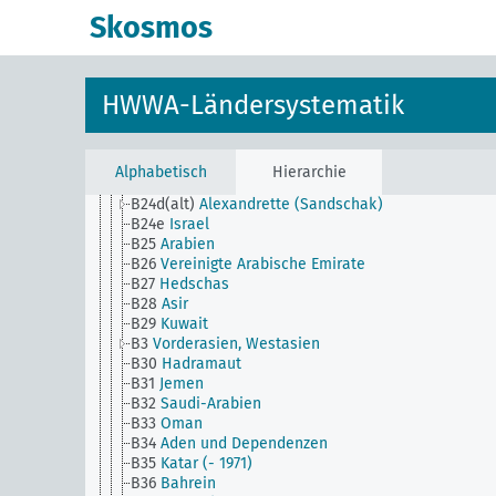
B20
Türkisch-Asien
Skosmos
B21
Türkei (1923 -)
B21(alt)
Kleinasien
B22
Armenien (türkisch)
B23
Irak
HWWA-Ländersystematik
B24
Syrien
B24a
Palästina (-1945)
B24b
Jordanien
B24c
Libanon
Alphabetisch
Hierarchie
B24d
Hatay
B24d(alt)
Alexandrette (Sandschak)
B24e
Israel
B25
Arabien
B26
Vereinigte Arabische Emirate
B27
Hedschas
B28
Asir
B29
Kuwait
B3
Vorderasien, Westasien
B30
Hadramaut
B31
Jemen
B32
Saudi-Arabien
B33
Oman
B34
Aden und Dependenzen
B35
Katar (- 1971)
B36
Bahrein