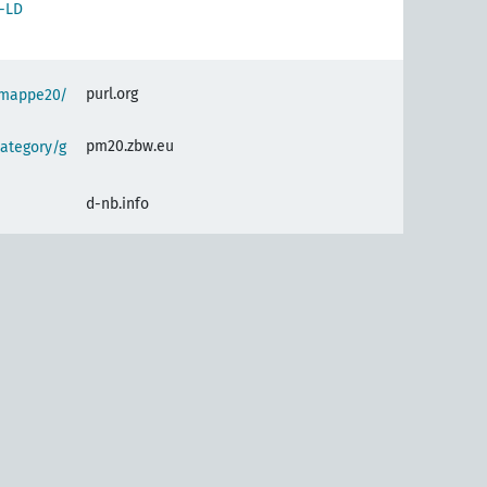
-LD
purl.org
semappe20/
pm20.zbw.eu
ategory/g
d-nb.info