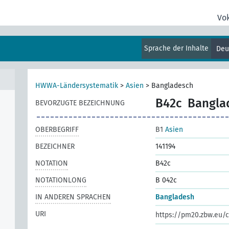
Vo
Sprache der Inhalte
Deu
HWWA-Ländersystematik
>
Asien
>
Bangladesch
B42c
Bangla
BEVORZUGTE BEZEICHNUNG
OBERBEGRIFF
B1
Asien
BEZEICHNER
141194
NOTATION
B42c
NOTATIONLONG
B 042c
IN ANDEREN SPRACHEN
Bangladesh
URI
https://pm20.zbw.eu/c