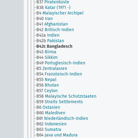
B37
Piratenküste
B38
Katar (1971 -)
B4
Malayischer Archipel
B40
Iran
B41
Afghanistan
B42
Britisch-Indien
B42a
Indien
B42b
Pakistan
B42c
Bangladesch
B43
Birma
B44
Sikkim
B49
Portugiesisch-Indien
B5
Zentralasien
B54
Französisch-Indien
B55
Nepal
B56
Bhutan
B57
Ceylon
B58
Malayische Schutzstaaten
B59
Straits Settlements
B6
Ostasien
B60
Malediven
B61
Niederländisch-Indien
B62
Indonesien
B63
Sumatra
B64
Java und Madura