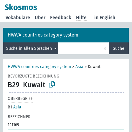
Skosmos
Vokabulare
Über
Feedback
Hilfe
|
in English
HWWA countries category system
×
Suche in allen Sprachen
Suche
HWWA countries category system
>
Asia
>
Kuwait
BEVORZUGTE BEZEICHNUNG
B29
Kuwait
OBERBEGRIFF
B1
Asia
BEZEICHNER
141169