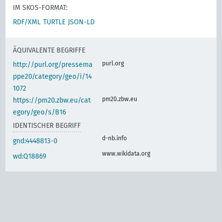
IM SKOS-FORMAT:
RDF/XML
TURTLE
JSON-LD
ÄQUIVALENTE BEGRIFFE
purl.org
http://purl.org/pressema
ppe20/category/geo/i/14
1072
pm20.zbw.eu
https://pm20.zbw.eu/cat
egory/geo/s/B16
IDENTISCHER BEGRIFF
d-nb.info
gnd:4448813-0
www.wikidata.org
wd:Q18869