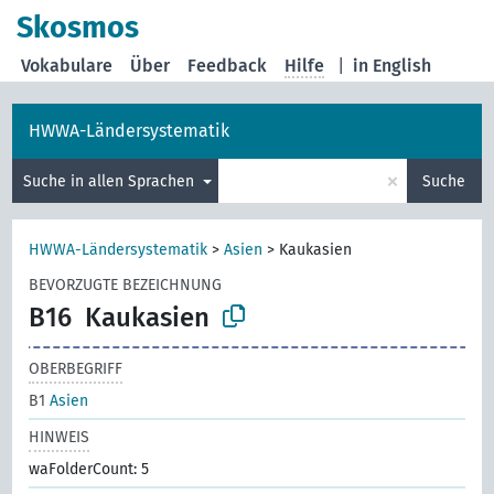
Skosmos
Vokabulare
Über
Feedback
Hilfe
|
in English
HWWA-Ländersystematik
×
Suche in allen Sprachen
Suche
HWWA-Ländersystematik
>
Asien
>
Kaukasien
BEVORZUGTE BEZEICHNUNG
B16
Kaukasien
OBERBEGRIFF
B1
Asien
HINWEIS
waFolderCount: 5