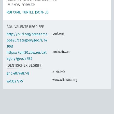
IM SKOS-FORMAT:
RDF/XML
TURTLE
JSON-LD
ÄQUIVALENTE BEGRIFFE
purl.org
http://purl.org/pressema
ppe20/category/geo/i/14
1061
pm20.zbw.eu
https://pm20.zbw.eu/cat
egory/geo/s/B5
IDENTISCHER BEGRIFF
d-nb.info
gnd:4079487-8
www.wikidata.org
wd:Q27275