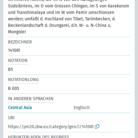
Südsibiriens, im O vom Grossen Chingan, im S von Karakorum
und Transhimalaya und im W vom Pamir umschlossen
werden; umfaßt d. Hochland von Tibet, Tarimbecken, d.
Beckenlandschaft d. Dsungarei, d.h. W- u. N-China u.
Mongolei
BEZEICHNER
141061
NOTATION
B5
NOTATIONLONG
B 005
IN ANDEREN SPRACHEN
Central Asia
Englisch
URI
https://pm20.zbw.eu/category/geo/i/141061
HERUNTERLADEN DES BEGRIFFS