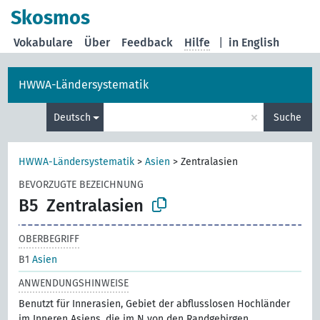
Skosmos
Vokabulare
Über
Feedback
Hilfe
|
in English
HWWA-Ländersystematik
×
Deutsch
Suche
HWWA-Ländersystematik
>
Asien
>
Zentralasien
BEVORZUGTE BEZEICHNUNG
B5
Zentralasien
OBERBEGRIFF
B1
Asien
ANWENDUNGSHINWEISE
Benutzt für Innerasien, Gebiet der abflusslosen Hochländer
im Inneren Asiens, die im N von den Randgebirgen