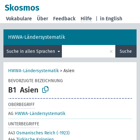
Skosmos
Vokabulare
Über
Feedback
Hilfe
|
in English
HWWA-Ländersystematik
×
Suche in allen Sprachen
Suche
HWWA-Ländersystematik
>
Asien
BEVORZUGTE BEZEICHNUNG
B1
Asien
OBERBEGRIFF
AG
HWWA-Ländersystematik
UNTERBEGRIFFE
A43
Osmanisches Reich (-1923)
A44
Türkische Kolonien