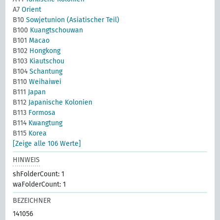
A7
Orient
B10
Sowjetunion (Asiatischer Teil)
B100
Kuangtschouwan
B101
Macao
B102
Hongkong
B103
Kiautschou
B104
Schantung
B110
Weihaiwei
B111
Japan
B112
Japanische Kolonien
B113
Formosa
B114
Kwangtung
B115
Korea
[Zeige alle 106 Werte]
HINWEIS
shFolderCount: 1
waFolderCount: 1
BEZEICHNER
141056