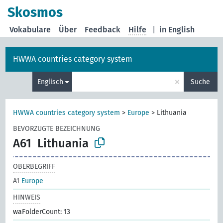
Skosmos
Vokabulare
Über
Feedback
Hilfe
|
in English
HWWA countries category system
×
Englisch
Suche
HWWA countries category system
>
Europe
>
Lithuania
BEVORZUGTE BEZEICHNUNG
A61
Lithuania
OBERBEGRIFF
A1
Europe
HINWEIS
waFolderCount: 13