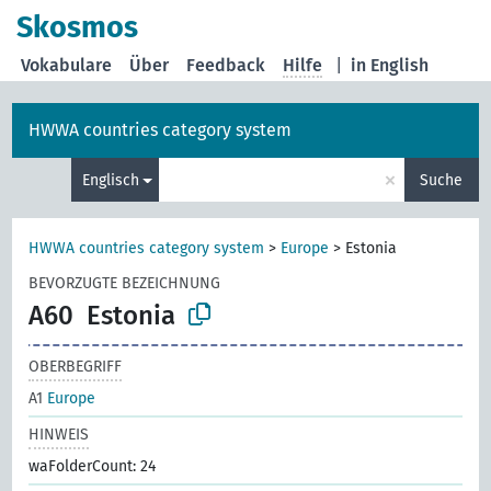
Skosmos
Vokabulare
Über
Feedback
Hilfe
|
in English
HWWA countries category system
×
Englisch
Suche
HWWA countries category system
>
Europe
>
Estonia
BEVORZUGTE BEZEICHNUNG
A60
Estonia
OBERBEGRIFF
A1
Europe
HINWEIS
waFolderCount: 24