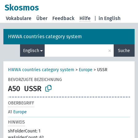
Skosmos
Vokabulare
Über
Feedback
Hilfe
|
in English
HWWA countries category system
×
Englisch
Suche
HWWA countries category system
>
Europe
>
USSR
BEVORZUGTE BEZEICHNUNG
A50
USSR
OBERBEGRIFF
A1
Europe
HINWEIS
shFolderCount: 1
waFolderCount: 62