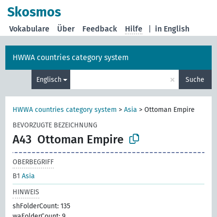
Skosmos
Vokabulare
Über
Feedback
Hilfe
|
in English
HWWA countries category system
×
Englisch
Suche
HWWA countries category system
>
Asia
>
Ottoman Empire
BEVORZUGTE BEZEICHNUNG
A43
Ottoman Empire
OBERBEGRIFF
B1
Asia
HINWEIS
shFolderCount: 135
waFolderCount: 9