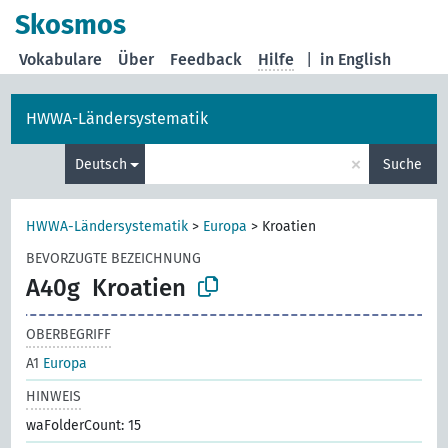
Skosmos
Vokabulare
Über
Feedback
Hilfe
|
in English
HWWA-Ländersystematik
×
Deutsch
Suche
HWWA-Ländersystematik
>
Europa
>
Kroatien
BEVORZUGTE BEZEICHNUNG
A40g
Kroatien
OBERBEGRIFF
A1
Europa
HINWEIS
waFolderCount: 15