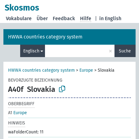
Skosmos
Vokabulare
Über
Feedback
Hilfe
|
in English
HWWA countries category system
×
Englisch
Suche
HWWA countries category system
>
Europe
>
Slovakia
BEVORZUGTE BEZEICHNUNG
A40f
Slovakia
OBERBEGRIFF
A1
Europe
HINWEIS
waFolderCount: 11