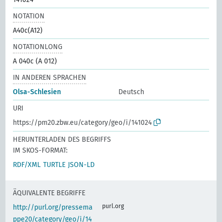
NOTATION
A40c(A12)
NOTATIONLONG
A 040c (A 012)
IN ANDEREN SPRACHEN
Olsa-Schlesien
Deutsch
URI
https://pm20.zbw.eu/category/geo/i/141024
HERUNTERLADEN DES BEGRIFFS
IM SKOS-FORMAT:
RDF/XML
TURTLE
JSON-LD
ÄQUIVALENTE BEGRIFFE
purl.org
http://purl.org/pressema
ppe20/category/geo/i/14