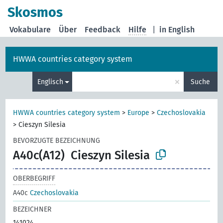
Skosmos
Vokabulare
Über
Feedback
Hilfe
|
in English
HWWA countries category system
×
Englisch
Suche
HWWA countries category system
>
Europe
>
Czechoslovakia
>
Cieszyn Silesia
BEVORZUGTE BEZEICHNUNG
A40c(A12)
Cieszyn Silesia
OBERBEGRIFF
A40c
Czechoslovakia
BEZEICHNER
141024