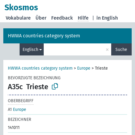
Skosmos
Vokabulare
Über
Feedback
Hilfe
|
in English
HWWA countries category system
×
Englisch
Suche
HWWA countries category system
>
Europe
>
Trieste
BEVORZUGTE BEZEICHNUNG
A35c
Trieste
OBERBEGRIFF
A1
Europe
BEZEICHNER
141011