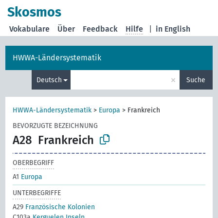
Skosmos
Vokabulare
Über
Feedback
Hilfe
|
in English
HWWA-Ländersystematik
×
Deutsch
Suche
HWWA-Ländersystematik
>
Europa
>
Frankreich
BEVORZUGTE BEZEICHNUNG
A28
Frankreich
OBERBEGRIFF
A1
Europa
UNTERBEGRIFFE
A29
Französische Kolonien
C103a
Kerguelen Inseln