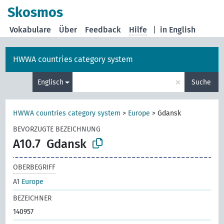
Skosmos
Vokabulare
Über
Feedback
Hilfe
|
in English
HWWA countries category system
×
Englisch
Suche
HWWA countries category system
>
Europe
>
Gdansk
BEVORZUGTE BEZEICHNUNG
A10.7
Gdansk
OBERBEGRIFF
A1
Europe
BEZEICHNER
140957