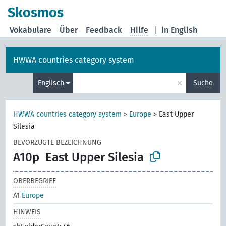
Skosmos
Vokabulare
Über
Feedback
Hilfe
|
in English
HWWA countries category system
×
Englisch
Suche
HWWA countries category system
>
Europe
>
East Upper
Silesia
BEVORZUGTE BEZEICHNUNG
A10p
East Upper Silesia
OBERBEGRIFF
A1
Europe
HINWEIS