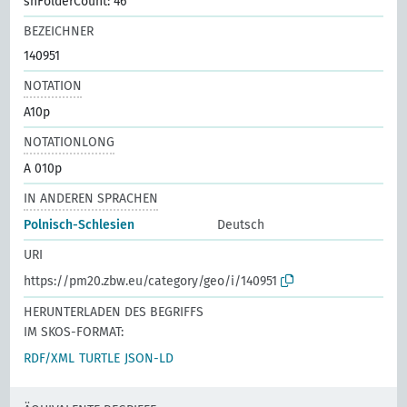
shFolderCount: 46
BEZEICHNER
140951
NOTATION
A10p
NOTATIONLONG
A 010p
IN ANDEREN SPRACHEN
Polnisch-Schlesien
Deutsch
URI
https://pm20.zbw.eu/category/geo/i/140951
HERUNTERLADEN DES BEGRIFFS
IM SKOS-FORMAT:
RDF/XML
TURTLE
JSON-LD